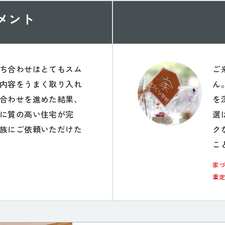
メント
ち合わせはとてもスム
ご
内容をうまく取り入れ
ん
合わせを進めた結果、
を
に質の高い住宅が完
選
族にご依頼いただけた
ク
こ
家
重