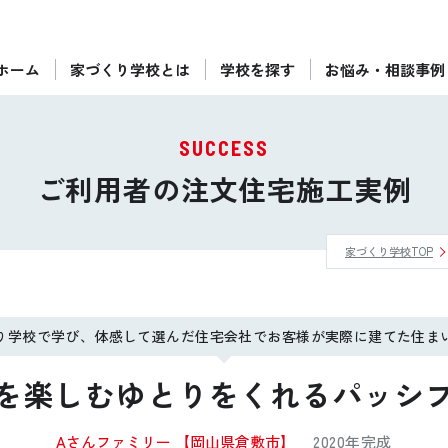
ホーム
家づくり学校とは
学校を探す
お悩み・相談事例
ぴったりの住宅会社をご提案
個別相談
SUCCESS
後悔しない家づくりをレクチャー
ご利用者の注文住宅施工実例
セミナーをみる
家づくり学校TOP
ご利用は無料！全国20校
お近くの学校を探す
り学校で学び、体感して選んだ住宅会社でお客様が実際に建てた住ま
を楽しむゆとりをくれるパッシ
Aさんファミリー
【岡山県倉敷市】
2020年完成