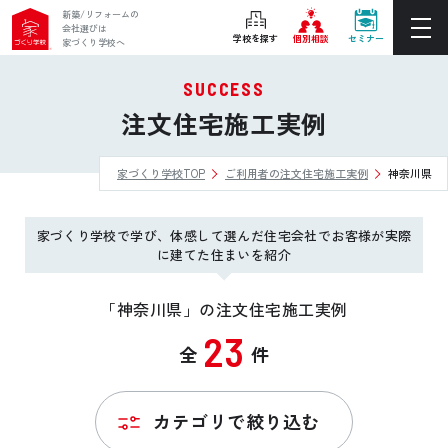
新築/リフォームの
会社選びは
学校を探す
個別相談
セミナー
家づくり学校へ
SUCCESS
ぴったりの住宅会社をご提案
注文住宅施工実例
個別相談
家づくり学校TOP
ご利用者の注文住宅施工実例
神奈川県
後悔しない家づくりをレクチャー
セミナーをみる
家づくり学校で学び、体感して選んだ住宅会社でお客様が実際
ご利用は無料！全国20校
に建てた住まいを紹介
お近くの学校を探す
「神奈川県」の注文住宅施工実例
23
全
件
ホーム
家づくり学校とは
カテゴリで絞り込む