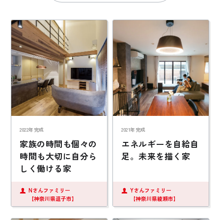
お悩み・相談事例
よくある質問
ご利用者の声・実例
お役立ち情報
公式SNSをチェック
2022年完成
2021年完成
YOUTUBE
Instagram
家族の時間も個々の
エネルギーを自給自
時間も大切に自分ら
足。未来を描く家
しく働ける家
プライバシーポリシー
Nさんファミリー
Yさんファミリー
【神奈川県逗子市】
【神奈川県綾瀬市】