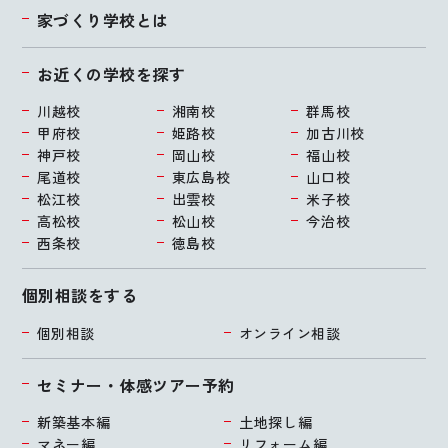
家づくり学校とは
お近くの学校を探す
川越校
湘南校
群馬校
甲府校
姫路校
加古川校
神戸校
岡山校
福山校
尾道校
東広島校
山口校
松江校
出雲校
米子校
高松校
松山校
今治校
西条校
徳島校
個別相談をする
個別相談
オンライン相談
セミナー・体感ツアー予約
新築基本編
土地探し編
マネー編
リフォーム編