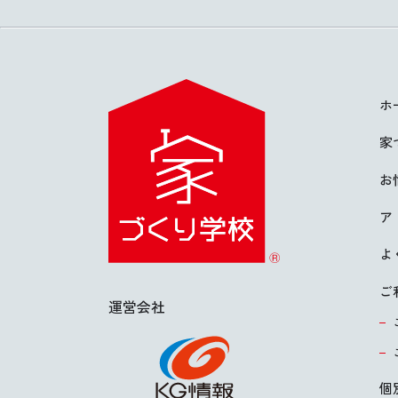
ホ
家
お
ア
よ
ご
運営会社
個