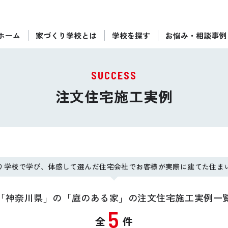
ホーム
家づくり学校とは
学校を探す
お悩み・相談事例
ぴったりの住宅会社をご提案
個別相談
SUCCESS
後悔しない家づくりをレクチャー
注文住宅施工実例
セミナーをみる
ご利用は無料！全国20校
お近くの学校を探す
り学校で学び、体感して選んだ住宅会社でお客様が実際に建てた住ま
「神奈川県」の「庭のある家」の注文住宅施工実例一
5
全
件