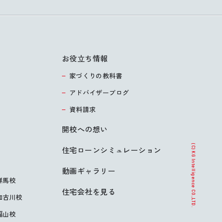
お役立ち情報
家づくりの教科書
アドバイザーブログ
資料請求
開校への想い
(C) KG Intelligence CO.,LTD.
住宅ローンシミュレーション
動画ギャラリー
群馬校
住宅会社を見る
加古川校
福山校