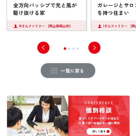
全方向パッシブで光と風が
ガレージとサロ
駆け抜ける家
を持つ住まい
Nさんファミリー
【岡山県岡山市】
Iさんファミリー
【岡
一覧に戻る
CONFERENCE
個別相談
家づくりアドバイザーがあなた
に
寄り添いお悩みを一緒に解決
詳しく見る