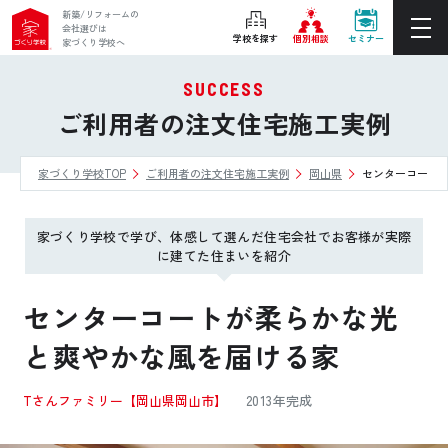
新築/リフォームの
会社選びは
学校を探す
個別相談
セミナー
家づくり学校へ
SUCCESS
ぴったりの住宅会社をご提案
ご利用者の注文住宅施工実例
個別相談
家づくり学校TOP
ご利用者の注文住宅施工実例
岡山県
センターコート
後悔しない家づくりをレクチャー
セミナーをみる
家づくり学校で学び、体感して選んだ住宅会社でお客様が実際
ご利用は無料！全国20校
に建てた住まいを紹介
お近くの学校を探す
センターコートが柔らかな光
と爽やかな風を届ける家
ホーム
Tさんファミリー
【岡山県岡山市】
2013年完成
家づくり学校とは