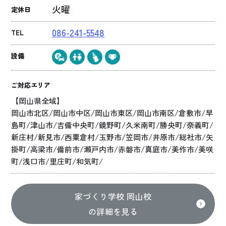
火曜
定休日
086-241-5548
TEL
設備
ご対応エリア
【岡山県全域】
岡山市北区/岡山市中区/岡山市東区/岡山市南区/倉敷市/早
島町/津山市/吉備中央町/鏡野町/久米南町/勝央町/奈義町/
新庄村/新見市/西粟倉村/玉野市/笠岡市/井原市/総社市/矢
掛町/高梁市/備前市/瀬戸内市/赤磐市/真庭市/美作市/美咲
町/浅口市/里庄町/和気町/
家づくり学校 岡山校
の詳細を見る