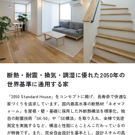
お悩み・相談事例
よくある質問
ご利用者の声・実例
お役立ち情報
断熱・耐震・換気・調湿に優れた2050年の
公式SNSをチェック
世界基準に通用する家
YOUTUBE
Instagram
「2050 Standard House」をコンセプトに掲げ、長寿命で快適な
家づくりを追求しています。国内最高水準の断熱材「ネオマフ
プライバシーポリシー
ォーム」を屋根・壁・基礎に採用した外断熱構法を標準化。独
自の耐震技術「SK-50」や「SE構法」を取り入れ、全棟で気密
測定を実施するなど、構造と性能にとことんこだわっているの
が特徴です。また、完全自由設計を基本とし、設計スキルの高