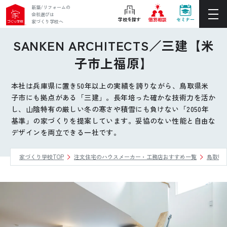
新築/リフォームの
会社選びは
学校を探す
個別相談
セミナー
家づくり学校へ
SANKEN ARCHITECTS／三建【米
ぴったりの住宅会社をご提案
子市上福原】
個別相談
本社は兵庫県に置き50年以上の実績を誇りながら、鳥取県米
後悔しない家づくりをレクチャー
子市にも拠点がある「三建」。長年培った確かな技術力を活か
セミナーをみる
し、山陰特有の厳しい冬の寒さや積雪にも負けない「2050年
基準」の家づくりを提案しています。妥協のない性能と自由な
ご利用は無料！全国20校
デザインを両立できる一社です。
お近くの学校を探す
家づくり学校TOP
注文住宅のハウスメーカー・工務店おすすめ一覧
鳥取県
ホーム
家づくり学校とは