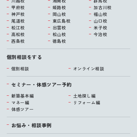
川越校
湘南校
群馬校
甲府校
姫路校
加古川校
神戸校
岡山校
福山校
尾道校
東広島校
山口校
松江校
出雲校
米子校
高松校
松山校
今治校
西条校
徳島校
個別相談をする
個別相談
オンライン相談
セミナー・体感ツアー予約
新築基本編
土地探し編
マネー編
リフォーム編
体感ツアー
お悩み・相談事例