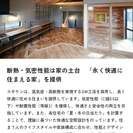
お悩み・相談事例
よくある質問
ご利用者の声・実例
お役立ち情報
断熱・気密性能は家の土台 「永く快適に
公式SNSをチェック
住まえる家」を提供
YOUTUBE
Instagram
スギケンは、高気密・高断熱を実現するSW工法を採用し、長く
快適に住める住まいを提供しています。気密性能（C値0.5以
プライバシーポリシー
下）や耐震性能（等級3）を確保し、快適さと安全性の両立を目
指しています。また、各住宅の「夏・冬の日当たり」を計算す
ることで、理論に基づいた快適な空間設計を行っています。住
まう人のライフスタイルや家族構成に合わせ、性能とデザイン