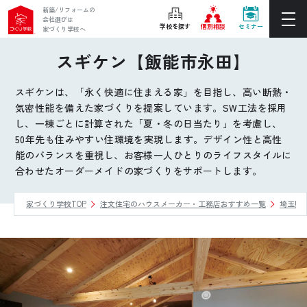
新築/リフォームの
会社選びは
学校を探す
個別相談
セミナー
家づくり学校へ
スギケン【飯能市永田】
ぴったりの住宅会社をご提案
個別相談
スギケンは、「永く快適に住まえる家」を目指し、高い断熱・
気密性能を備えた家づくりを提案しています。SW工法を採用
後悔しない家づくりをレクチャー
し、一棟ごとに計算された「夏・冬の日当たり」を考慮し、
セミナーをみる
50年先も住みやすい住環境を実現します。デザイン性と高性
能のバランスを重視し、お客様一人ひとりのライフスタイルに
合わせたオーダーメイドの家づくりをサポートします。
ご利用は無料！全国20校
お近くの学校を探す
家づくり学校TOP
注文住宅のハウスメーカー・工務店おすすめ一覧
埼玉県
ホーム
家づくり学校とは