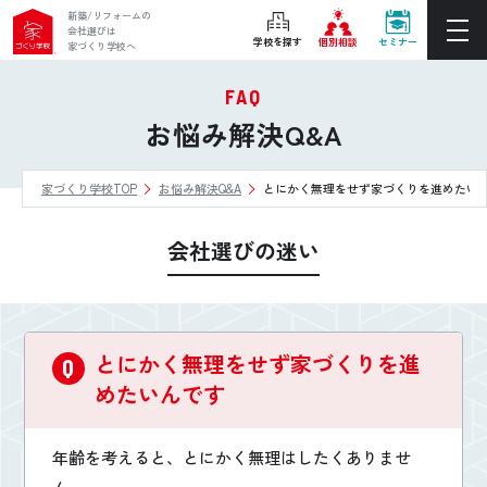
新築/リフォームの
会社選びは
学校を探す
個別相談
セミナー
家づくり学校へ
FAQ
ぴったりの住宅会社をご提案
お悩み解決Q&A
個別相談
家づくり学校TOP
お悩み解決Q&A
とにかく無理をせず家づくりを進めたい
後悔しない家づくりをレクチャー
セミナーをみる
会社選びの迷い
ご利用は無料！全国20校
お近くの学校を探す
とにかく無理をせず家づくりを進
ホーム
めたいんです
家づくり学校とは
年齢を考えると、とにかく無理はしたくありませ