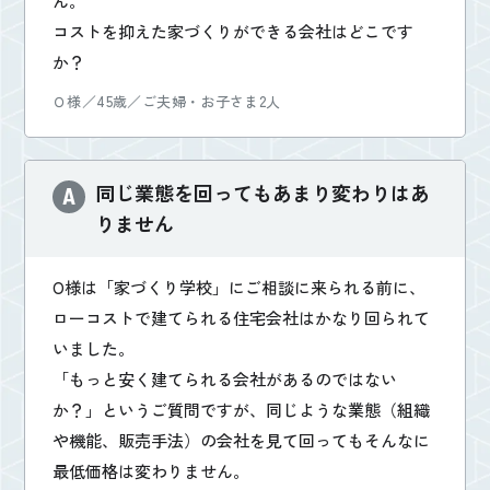
ん。
お悩み・相談事例
コストを抑えた家づくりができる会社はどこです
か？
よくある質問
Ｏ様／45歳／ご夫婦・お子さま2人
ご利用者の声・実例
同じ業態を回ってもあまり変わりはあ
お役立ち情報
りません
公式SNSをチェック
O様は「家づくり学校」にご相談に来られる前に、
YOUTUBE
Instagram
ローコストで建てられる住宅会社はかなり回られて
いました。
「もっと安く建てられる会社があるのではない
プライバシーポリシー
か？」というご質問ですが、同じような業態（組織
や機能、販売手法）の会社を見て回ってもそんなに
最低価格は変わりません。