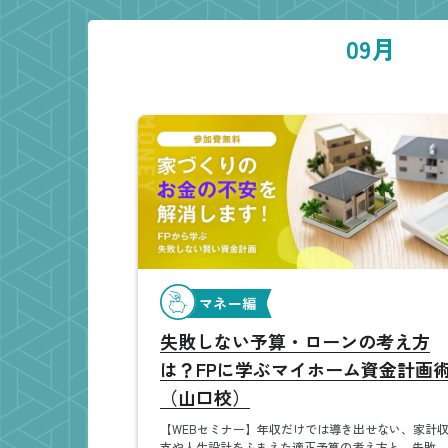
09月
マネー編
失敗しない予算・ローンの考え方
は？FPに学ぶマイホーム資金計画
（山口校）
【WEBセミナー】年収だけでは導き出せない、家計
支や人生設計をふまえた適正予算の考え方と、失敗し