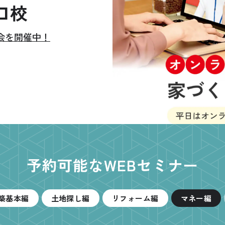
口校
会を開催中！
公式SNSをチェック
YOUTUBE
Instagram
予約可能なWEBセミナー
築基本編
土地探し編
リフォーム編
マネー編