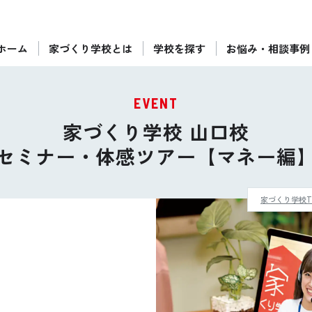
ホーム
家づくり学校とは
学校を探す
お悩み・相談事例
ぴったりの住宅会社をご提案
個別相談
EVENT
後悔しない家づくりをレクチャー
家づくり学校 山口校
セミナーをみる
セミナー・体感ツアー
【マネー編
ご利用は無料！全国20校
お近くの学校を探す
家づくり学校T