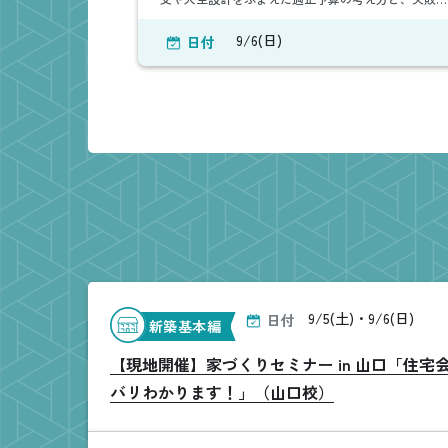
ない住宅ローンの借入術と返済術が学べるセミナーで
す。
9/6(日)
日付
9/5(土)・9/6(日)
日付
新築基本編
【現地開催】家づくりセミナー in 山口「住宅
バリわかります！」（山口校）