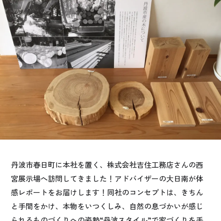
お悩み・相談事例
よくある質問
ご利用者の声・実例
お役立ち情報
公式SNSをチェック
YOUTUBE
Instagram
丹波市春日町に本社を置く、株式会社吉住工務店さんの西
プライバシーポリシー
宮展示場へ訪問してきました！アドバイザーの大日南が体
感レポートをお届けします！同社のコンセプトは、きちん
と手間をかけ、本物をいつくしみ、自然の息づかいが感じ
られるものづくりへの姿勢“丹波スタイル”で家づくりを手