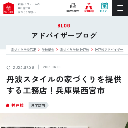
新築/リフォームの
会社選びは
学校を探す
個別相談
セミナー
家づくり学校へ
BLOG
ぴったりの住宅会社をご提案
アドバイザーブログ
個別相談
家づくり学校TOP
学校紹介
家づくり学校 神戸校
神戸校アドバイザーブ
後悔しない家づくりをレクチャー
セミナーをみる
2023.07.26
2018.06.19
ご利用は無料！全国20校
丹波スタイルの家づくりを提供
お近くの学校を探す
する工務店！兵庫県西宮市
ホーム
神戸校
見学訪問
家づくり学校とは