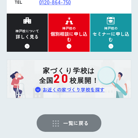
0120-864-750
TEL
神戸校の
神戸校の
神戸校について
個別相談に申し込
セミナーに申し込
詳しく見る
む
む
家づくり学校は
20
全国
校展開！
お近くの家づくり学校を探す
一覧に戻る