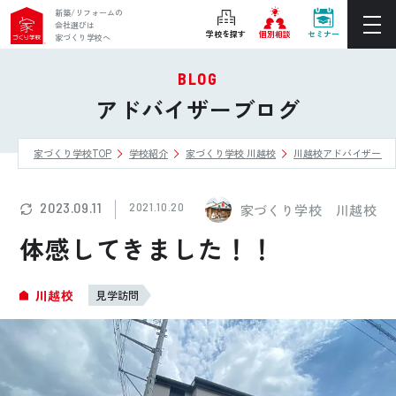
新築/リフォームの
会社選びは
学校を探す
個別相談
セミナー
家づくり学校へ
BLOG
ぴったりの住宅会社をご提案
アドバイザーブログ
個別相談
家づくり学校TOP
学校紹介
家づくり学校 川越校
川越校アドバイザーブ
後悔しない家づくりをレクチャー
セミナーをみる
2023.09.11
2021.10.20
家づくり学校 川越校
ご利用は無料！全国20校
体感してきました！！
お近くの学校を探す
川越校
見学訪問
ホーム
家づくり学校とは