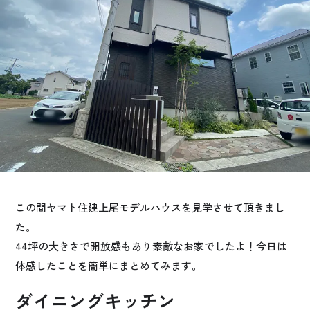
お悩み・相談事例
よくある質問
ご利用者の声・実例
お役立ち情報
公式SNSをチェック
YOUTUBE
Instagram
この間ヤマト住建上尾モデルハウスを見学させて頂きまし
た。
プライバシーポリシー
44坪の大きさで開放感もあり素敵なお家でしたよ！今日は
体感したことを簡単にまとめてみます。
ダイニングキッチン