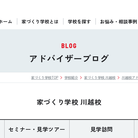
ホーム
家づくり学校とは
学校を探す
お悩み・相談事例
ぴったりの住宅会社をご提案
個別相談
BLOG
後悔しない家づくりをレクチャー
アドバイザーブログ
セミナーをみる
家づくり学校TOP
学校紹介
家づくり学校 川越校
川越校ア
ご利用は無料！全国20校
お近くの学校を探す
家づくり学校 川越校
セミナー・見学ツアー
見学訪問