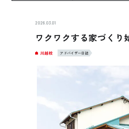
お悩み・相談事例
よくある質問
2026.03.01
ワクワクする家づくり始
ご利用者の声・実例
川越校
アドバイザー日誌
お役立ち情報
プライバシーポリシー