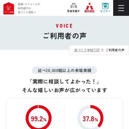
新築/リフォームの
会社選びは
学校を探す
個別相談
セミナー
家づくり学校へ
VOICE
ぴったりの住宅会社をご提案
ご利用者の声
個別相談
家づくり学校TOP
ご利用者の声
後悔しない家づくりをレクチャー
セミナーをみる
延べ28,000組以上の来場実績
ご利用は無料！全国20校
お近くの学校を探す
「実際に相談してよかった！」
そんな嬉しいお声が広がっています
ホーム
99.2
37.8
家づくり学校とは
%
%