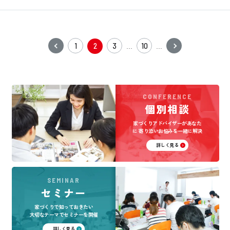
1
2
3
10
...
...
CONFERENCE
個別相談
家づくりアドバイザーがあなた
に
寄り添いお悩みを一緒に解決
詳しく見る
SEMINAR
セミナー
家づくりで知っておきたい
大切なテーマでセミナーを開催
詳しく見る