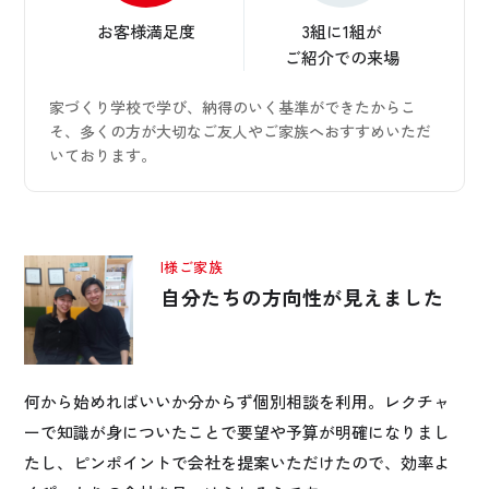
お悩み・相談事例
お客様満足度
3組に1組が
ご紹介での来場
よくある質問
家づくり学校で学び、納得のいく基準ができたからこ
そ、多くの方が大切なご友人やご家族へおすすめいただ
ご利用者の声・実例
いております。
お役立ち情報
I様ご家族
公式SNSをチェック
自分たちの方向性が見えました
YOUTUBE
Instagram
プライバシーポリシー
何から始めればいいか分からず個別相談を利用。レクチャ
ーで知識が身についたことで要望や予算が明確になりまし
たし、ピンポイントで会社を提案いただけたので、効率よ