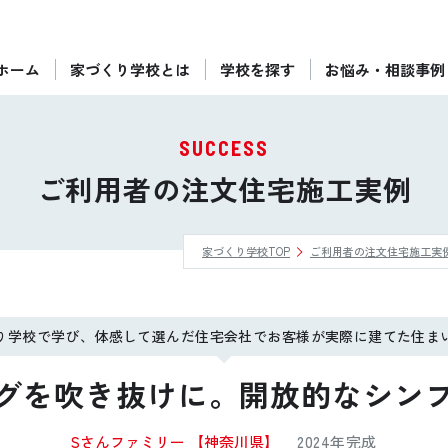
ホーム
家づくり学校とは
学校を探す
お悩み・相談事例
ぴったりの住宅会社をご提案
個別相談
SUCCESS
後悔しない家づくりをレクチャー
ご利用者の注文住宅施工実例
セミナーをみる
家づくり学校TOP
ご利用者の注文住宅施工実
ご利用は無料！全国20校
お近くの学校を探す
り学校で学び、体感して選んだ住宅会社でお客様が実際に建てた住ま
グを吹き抜けに。開放的なシン
Sさんファミリー
【神奈川県】
2024年完成