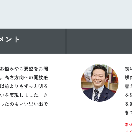
メント
お悩みやご要望をお聞
初
。高さ方向への開放感
解
以前よりもずっと明る
替
いを実現しました。ク
を
ったのもいい思い出で
を
き
家
ア