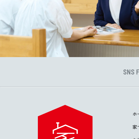
SNS 
ホ
家