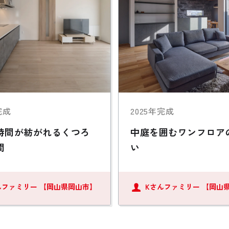
完成
2025年完成
時間が紡がれるくつろ
中庭を囲むワンフロア
間
い
んファミリー
【岡山県岡山市】
Kさんファミリー
【岡山