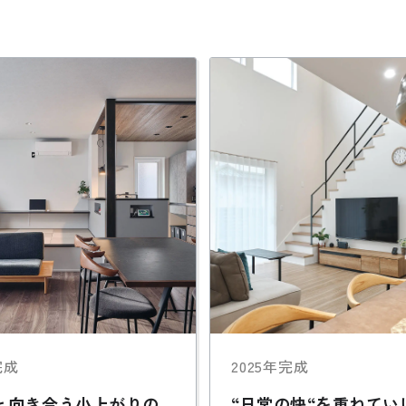
公式SNSをチェック
YOUTUBE
Instagram
完成
2025年完成
と向き合う小上がりの
“日常の快“を重ねてい