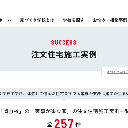
ホーム
家づくり学校とは
学校を探す
お悩み・相談事例
ぴったりの住宅会社をご提案
個別相談
SUCCESS
後悔しない家づくりをレクチャー
注文住宅施工実例
セミナーをみる
家づくり学校T
ご利用は無料！全国20校
お近くの学校を探す
り学校で学び、体感して選んだ住宅会社でお客様が実際に建てた住ま
「岡山校」の「家事が楽な家」の注文住宅施工実例一
257
全
件