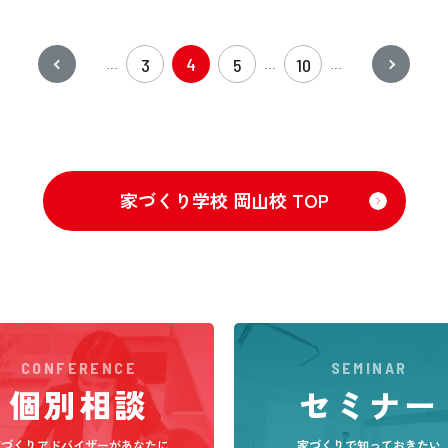
4
3
5
10
...
...
...
家づくり学校 岡山校 TOP
CONFERENCE
SEMINAR
個別相談
セミナー
家づくりアドバイザーがあなた
に
家づくりで知っておきたい