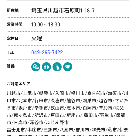
埼玉県川越市石原町1-18-7
所在地
10:00～18:30
営業時間
火曜
定休日
049-265-7422
TEL
設備
ご対応エリア
川越市/上尾市/朝霞市/入間市/桶川市/春日部市/加須市/川
口市/北本市/行田市/久喜市/熊谷市/鴻巣市/越谷市/さいた
ま市/坂戸市/幸手市/狭山市/志木市/白岡市/草加市/秩父
市/鶴ヶ島市/所沢市/戸田市/新座市/ 蓮田市/羽生市/飯能
市/日高市/深谷市/ふじみ野市
富士見市/本庄市/三郷市/八潮市/吉川市/和光市/蕨市/伊奈