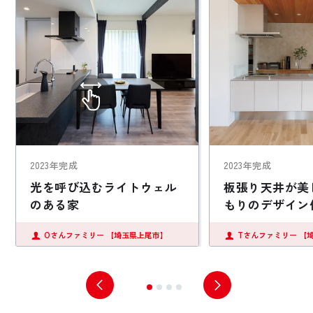
2023年完成
2023年完成
光を呼び込むライトウェル
板張り天井が美
のある家
もりのデザイン
Oさんファミリー
【埼玉県上尾市】
Tさんファミリー
【