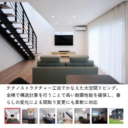
お悩み・相談事例
よくある質問
ご利用者の声・実例
お役立ち情報
公式SNSをチェック
YOUTUBE
Instagram
テクノストラクチャー工法でかなえた大空間リビング。
全棟で構造計算を行うことで高い耐震性能を確保し、暮
プライバシーポリシー
らしの変化による間取り変更にも柔軟に対応