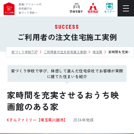
新築/リフォームの
会社選びは
学校を探す
個別相談
セミナー
家づくり学校へ
SUCCESS
ぴったりの住宅会社をご提案
ご利用者の注文住宅施工実例
個別相談
家づくり学校TOP
ご利用者の注文住宅施工実例
埼玉県
家時間を充実さ
後悔しない家づくりをレクチャー
セミナーをみる
家づくり学校で学び、体感して選んだ住宅会社でお客様が実際
ご利用は無料！全国20校
に建てた住まいを紹介
お近くの学校を探す
家時間を充実させるおうち映
画館のある家
ホーム
Kさんファミリー
【埼玉県川越市】
2024年完成
家づくり学校とは