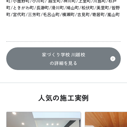
町/小鹿野町/小川町/ 越生町/神川町/上里町/川島町/杉戸
町/ときがわ町/長瀞町/滑川町/鳩山町/松伏町/美里町/皆野
町/宮代町/三芳町/毛呂山町/横瀬町/吉見町/寄居町/嵐山町
家づくり学校 川越校
の詳細を見る
人気の施工実例