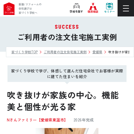
新築/リフォームの
会社選びは
学校を探す
個別相談
セミナー
家づくり学校へ
SUCCESS
ぴったりの住宅会社をご提案
ご利用者の注文住宅施工実例
個別相談
家づくり学校TOP
ご利用者の注文住宅施工実例
愛媛県
吹き抜けが家族
後悔しない家づくりをレクチャー
セミナーをみる
家づくり学校で学び、体感して選んだ住宅会社でお客様が実際
ご利用は無料！全国20校
に建てた住まいを紹介
お近くの学校を探す
吹き抜けが家族の中心。機能
美と個性が光る家
ホーム
Nさんファミリー
【愛媛県東温市】
2026年完成
家づくり学校とは