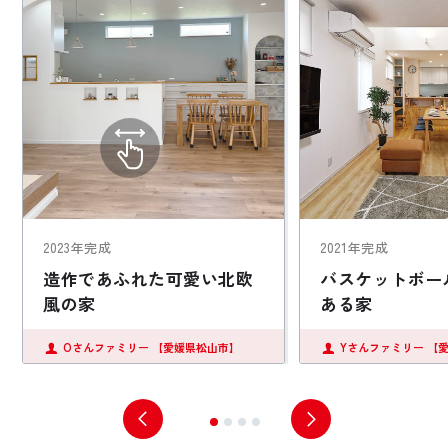
2023年完成
2021年完成
造作であふれた可愛い北欧
バスケットボー
風の家
ある家
Oさんファミリー
【愛媛県松山市】
Yさんファミリー
【