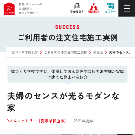
新築/リフォームの
会社選びは
学校を探す
個別相談
セミナー
家づくり学校へ
SUCCESS
ぴったりの住宅会社をご提案
ご利用者の注文住宅施工実例
個別相談
家づくり学校TOP
ご利用者の注文住宅施工実例
愛媛県
夫婦のセンスが
後悔しない家づくりをレクチャー
セミナーをみる
家づくり学校で学び、体感して選んだ住宅会社でお客様が実際
ご利用は無料！全国20校
に建てた住まいを紹介
お近くの学校を探す
夫婦のセンスが光るモダンな
家
ホーム
Yさんファミリー
【愛媛県松山市】
2021年完成
家づくり学校とは