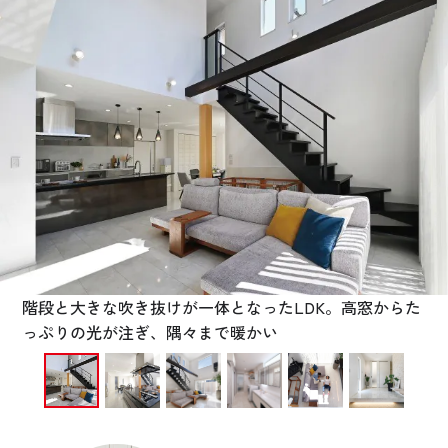
お悩み・相談事例
よくある質問
ご利用者の声・実例
お役立ち情報
公式SNSをチェック
YOUTUBE
Instagram
階段と大きな吹き抜けが一体となったLDK。高窓からた
っぷりの光が注ぎ、隅々まで暖かい
プライバシーポリシー