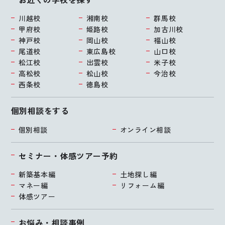
川越校
湘南校
群馬校
甲府校
姫路校
加古川校
神戸校
岡山校
福山校
尾道校
東広島校
山口校
松江校
出雲校
米子校
高松校
松山校
今治校
西条校
徳島校
個別相談をする
個別相談
オンライン相談
セミナー・体感ツアー予約
新築基本編
土地探し編
マネー編
リフォーム編
体感ツアー
お悩み・相談事例