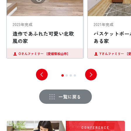
2023年完成
2021年完成
造作であふれた可愛い北欧
バスケットボー
風の家
ある家
Oさんファミリー
【愛媛県松山市】
Yさんファミリー
【
一覧に戻る
CONFERENCE