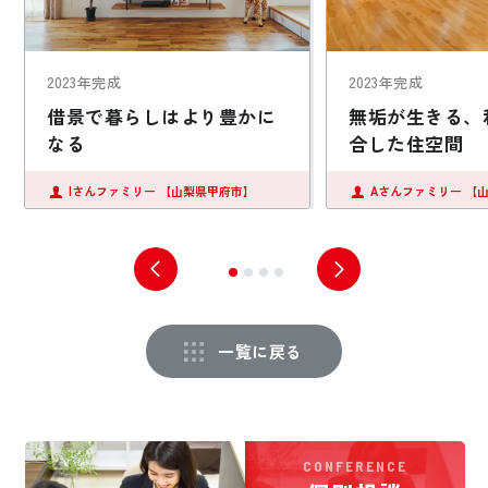
2023年完成
2023年完成
借景で暮らしはより豊かに
無垢が生きる、
なる
合した住空間
Iさんファミリー
【山梨県甲府市】
Aさんファミリー
【
一覧に戻る
CONFERENCE