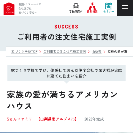
新築/リフォームの
会社選びは
学校を探す
個別相談
セミナー
家づくり学校へ
SUCCESS
ぴったりの住宅会社をご提案
ご利用者の注文住宅施工実例
個別相談
家づくり学校TOP
ご利用者の注文住宅施工実例
山梨県
家族の愛が満ち
後悔しない家づくりをレクチャー
セミナーをみる
家づくり学校で学び、体感して選んだ住宅会社でお客様が実際
ご利用は無料！全国20校
に建てた住まいを紹介
お近くの学校を探す
家族の愛が満ちるアメリカン
ハウス
ホーム
Sさんファミリー
【山梨県南アルプス市】
2022年完成
家づくり学校とは