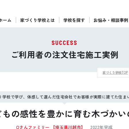
ホーム
家づくり学校とは
学校を探す
お悩み・相談事例
ぴったりの住宅会社をご提案
個別相談
SUCCESS
後悔しない家づくりをレクチャー
ご利用者の注文住宅施工実例
セミナーをみる
家づくり学校TOP
ご利用は無料！全国20校
お近くの学校を探す
り学校で学び、体感して選んだ住宅会社でお客様が実際に建てた住ま
どもの感性を豊かに育む木づかい
Oさんファミリー
【埼玉県川越市】
2022年完成