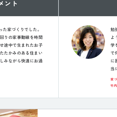
メント
った家づくりでした。
勉
回りの家事動線を時間
よ
せ途中で生まれたお子
学
たたかみのある住まい
で
しみながら快適にお過
に
当
家
竹