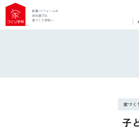
新築/リフォームの
会社選びは
家づくり学校へ
家づく
ホーム
子
家づくり学校とは