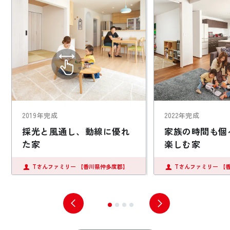
2019年完成
2022年完成
採光と風通し、動線に優れ
家族の時間も個
た家
楽しむ家
Tさんファミリー
【香川県仲多度郡】
Tさんファミリー
【