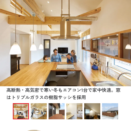
お悩み・相談事例
よくある質問
ご利用者の声・実例
お役立ち情報
公式SNSをチェック
YOUTUBE
Instagram
高断熱・高気密で寒い冬もエアコン1台で家中快適。窓
はトリプルガラスの樹脂サッシを採用
プライバシーポリシー