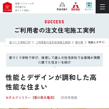
新築/リフォームの
会社選びは
学校を探す
個別相談
セミナー
家づくり学校へ
SUCCESS
ぴったりの住宅会社をご提案
ご利用者の注文住宅施工実例
個別相談
家づくり学校TOP
ご利用者の注文住宅施工実例
香川県
性能とデザイン
後悔しない家づくりをレクチャー
セミナーをみる
家づくり学校で学び、体感して選んだ住宅会社でお客様が実際
ご利用は無料！全国20校
に建てた住まいを紹介
お近くの学校を探す
性能とデザインが調和した高
性能な住まい
ホーム
Ｎさんファミリー
【香川県丸亀市】
2020年完成
家づくり学校とは