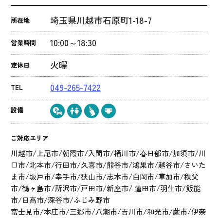
埼玉県川越市石原町1-18-7
所在地
10:00～18:30
営業時間
火曜
定休日
049-265-7422
TEL
設備
ご対応エリア
川越市/上尾市/朝霞市/入間市/桶川市/春日部市/加須市/川
口市/北本市/行田市/久喜市/熊谷市/鴻巣市/越谷市/さいた
ま市/坂戸市/幸手市/狭山市/志木市/白岡市/草加市/秩父
市/鶴ヶ島市/所沢市/戸田市/新座市/ 蓮田市/羽生市/飯能
市/日高市/深谷市/ふじみ野市
富士見市/本庄市/三郷市/八潮市/吉川市/和光市/蕨市/伊奈