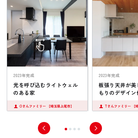
2023年完成
2023年完成
光を呼び込むライトウェル
板張り天井が美
のある家
もりのデザイン
Oさんファミリー
【埼玉県上尾市】
Tさんファミリー
【