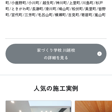
町/小鹿野町/小川町/ 越生町/神川町/上里町/川島町/杉戸
町/ときがわ町/長瀞町/滑川町/鳩山町/松伏町/美里町/皆野
町/宮代町/三芳町/毛呂山町/横瀬町/吉見町/寄居町/嵐山町
家づくり学校 川越校
の詳細を見る
人気の施工実例