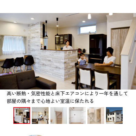
お悩み・相談事例
よくある質問
ご利用者の声・実例
お役立ち情報
公式SNSをチェック
YOUTUBE
Instagram
高い断熱・気密性能と床下エアコンにより一年を通して
部屋の隅々まで心地よい室温に保たれる
プライバシーポリシー