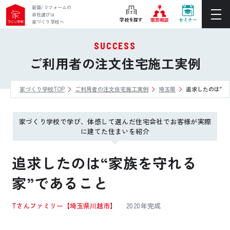
新築/リフォームの
会社選びは
学校を探す
個別相談
セミナー
家づくり学校へ
SUCCESS
ぴったりの住宅会社をご提案
ご利用者の注文住宅施工実例
個別相談
家づくり学校TOP
ご利用者の注文住宅施工実例
埼玉県
追求したのは“家
後悔しない家づくりをレクチャー
セミナーをみる
家づくり学校で学び、体感して選んだ住宅会社でお客様が実際
ご利用は無料！全国20校
に建てた住まいを紹介
お近くの学校を探す
追求したのは“家族を守れる
家”であること
ホーム
Tさんファミリー
【埼玉県川越市】
2020年完成
家づくり学校とは