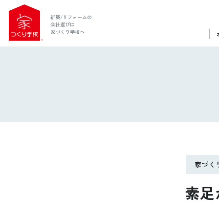
新築/リフォームの
会社選びは
家づくり学校へ
家づく
ホーム
素足
家づくり学校とは