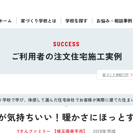
ホーム
家づくり学校とは
学校を探す
お悩み・相談事例
ぴったりの住宅会社をご提案
個別相談
SUCCESS
後悔しない家づくりをレクチャー
ご利用者の注文住宅施工実例
セミナーをみる
家づくり学校TOP
ご利用は無料！全国20校
お近くの学校を探す
り学校で学び、体感して選んだ住宅会社でお客様が実際に建てた住ま
が気持ちいい！暖かさにほっと
Yさんファミリー
【埼玉県幸手市】
2018年完成