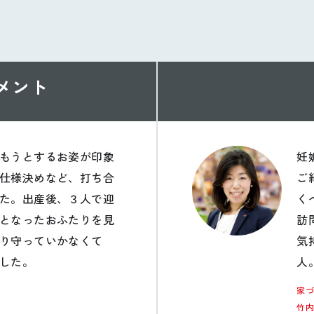
メント
もうとするお姿が印象
妊
仕様決めなど、打ち合
ご
た。出産後、３人で迎
く
となったおふたりを見
訪
り守っていかなくて
気
した。
人
家
竹