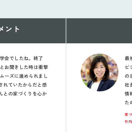
メント
学会でしたね。終了
最
とお聞きした時は衝撃
ビ
ムーズに進められまし
の
されていたからだと感
社
んとの家づくりを心か
情
た
家
竹内