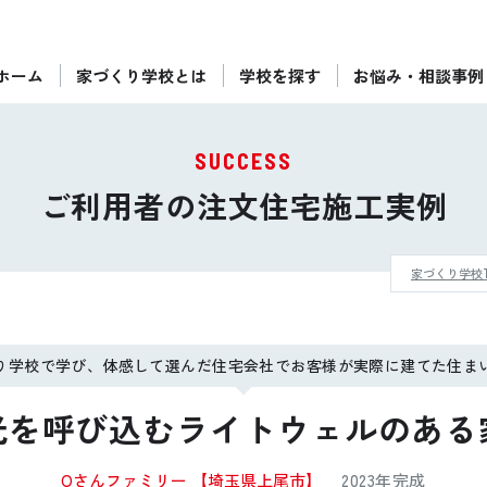
ホーム
家づくり学校とは
学校を探す
お悩み・相談事例
ぴったりの住宅会社をご提案
個別相談
SUCCESS
後悔しない家づくりをレクチャー
ご利用者の注文住宅施工実例
セミナーをみる
家づくり学校T
ご利用は無料！全国20校
お近くの学校を探す
り学校で学び、体感して選んだ住宅会社でお客様が実際に建てた住ま
光を呼び込むライトウェルのある
Oさんファミリー
【埼玉県上尾市】
2023年完成