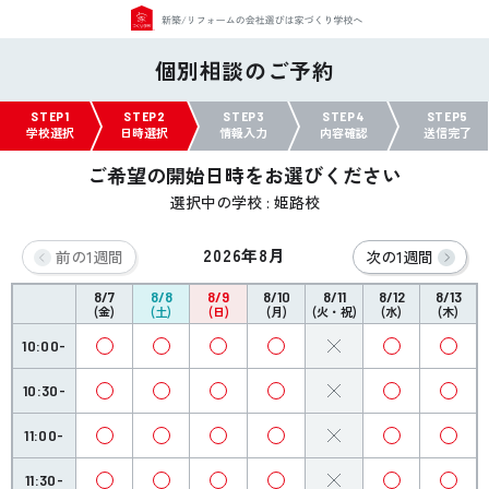
個別相談のご予約
STEP1
STEP2
STEP3
STEP4
STEP5
学校選択
日時選択
情報入力
内容確認
送信完了
ご希望の開始日時をお選びください
選択中の学校 : 姫路校
2026年8月
前の1週間
次の1週間
8/7
8/8
8/9
8/10
8/11
8/12
8/13
(金)
(土)
(日)
(月)
(火・祝)
(水)
(木)
10:00-
10:30-
11:00-
11:30-