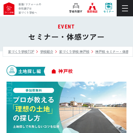
新築/リフォームの
会社選びは
学校を探す
個別相談
セミナー
家づくり学校へ
EVENT
ぴったりの住宅会社をご提案
セミナー・体感ツアー
個別相談
家づくり学校TOP
学校紹介
家づくり学校 神戸校
神戸校 セミナー・体感ツ
後悔しない家づくりをレクチャー
セミナーをみる
神戸校
土地探し編
ご利用は無料！全国20校
お近くの学校を探す
ホーム
家づくり学校とは