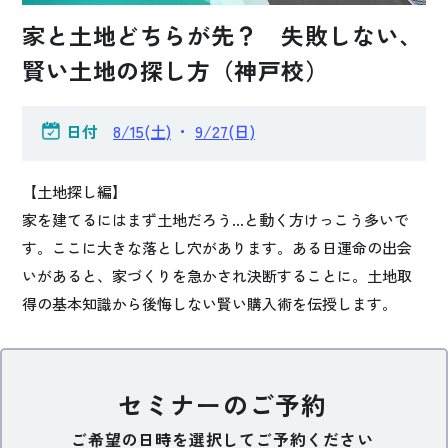
お悩み・相談事例
家と土地どちらが先？ 失敗しない、
賢い土地の探し方（神戸校）
よくある質問
日付
8/15(土)
・
9/27(日)
ご利用者の声・実例
お役立ち情報
【土地探し編】
家を建てるにはまず土地だろう…と動く方けっこう多いで
す。ここに大きな落とし穴があります。ある日運命の出会
公式SNSをチェック
いがあると、家づくりを急かされ決断することに。土地取
YOUTUBE
Instagram
得の基本知識から後悔しない賢い購入術を伝授します。
プライバシーポリシー
セミナーのご予約
ご希望の日時を選択してご予約ください