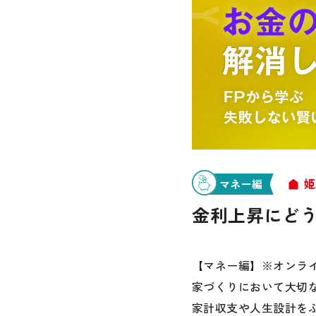
お悩み・相談事例
よくある質問
ご利用者の声・実例
お役立ち情報
姫
マネー編
金利上昇にどう
プライバシーポリシー
【マネー編】※オンラ
家づくりにおいて大切
家計収支や人生設計を