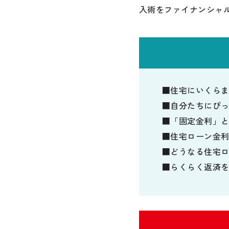
入術をファイナンシャ
■住宅にいくら
■自分たちにぴ
■「固定金利」
■住宅ローン金
■どうなる住宅
■らくらく返済