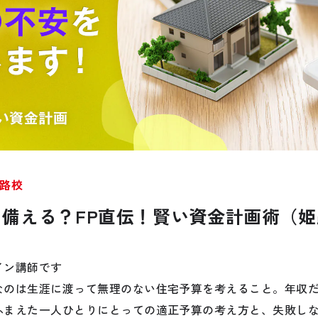
公式SNSをチェック
路校
YOUTUBE
Instagram
備える？FP直伝！賢い資金計画術（姫
イン講師です
なのは生涯に渡って無理のない住宅予算を考えること。年収
ふまえた一人ひとりにとっての適正予算の考え方と、失敗し