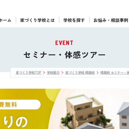
ホーム
家づくり学校とは
学校を探す
お悩み・相談事例
ぴったりの住宅会社をご提案
個別相談
EVENT
後悔しない家づくりをレクチャー
セミナー・体感ツアー
セミナーをみる
家づくり学校TOP
学校紹介
家づくり学校 姫路校
姫路校 セミナー・
ご利用は無料！全国20校
お近くの学校を探す