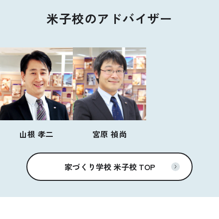
米子校のアドバイザー
山根 孝二
宮原 禎尚
家づくり学校 米子校 TOP