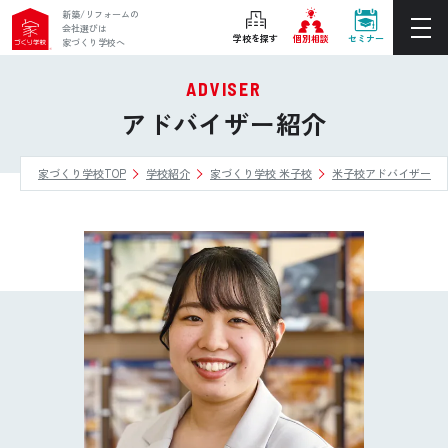
新築/リフォームの
会社選びは
学校を探す
個別相談
セミナー
家づくり学校へ
ADVISER
ぴったりの住宅会社をご提案
アドバイザー紹介
個別相談
家づくり学校TOP
学校紹介
家づくり学校 米子校
米子校アドバイザー
後悔しない家づくりをレクチャー
セミナーをみる
ご利用は無料！全国20校
お近くの学校を探す
ホーム
家づくり学校とは