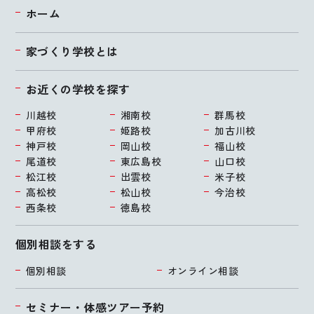
ホーム
家づくり学校とは
お近くの学校を探す
川越校
湘南校
群馬校
甲府校
姫路校
加古川校
神戸校
岡山校
福山校
尾道校
東広島校
山口校
松江校
出雲校
米子校
高松校
松山校
今治校
西条校
徳島校
個別相談をする
個別相談
オンライン相談
セミナー・体感ツアー予約