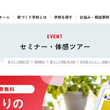
ホーム
家づくり学校とは
学校を探す
お悩み・相談事例
ぴったりの住宅会社をご提案
個別相談
EVENT
後悔しない家づくりをレクチャー
セミナー・体感ツアー
セミナーをみる
家づくり学校TOP
学校紹介
家づくり学校 米子校
米子校 セミナー・体感
ご利用は無料！全国20校
お近くの学校を探す