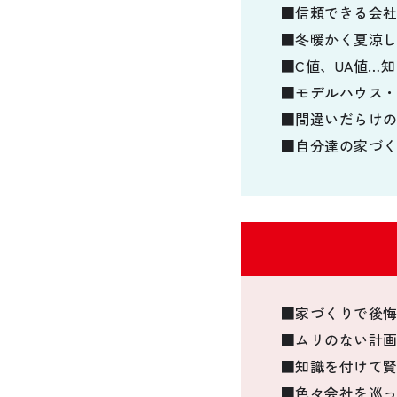
■信頼できる会
■冬暖かく夏涼
■C値、UA値…
■モデルハウス
■間違いだらけ
■自分達の家づ
■家づくりで後
■ムリのない計
■知識を付けて
■色々会社を巡