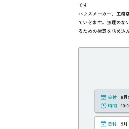
です
ハウスメーカー、工務
ていきます。無理のな
るための極意を詰め込
日付
8月
時間
10:
日付
9月