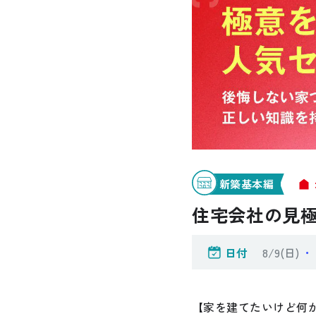
お悩み・相談事例
よくある質問
ご利用者の声・実例
お役立ち情報
新築基本編
住宅会社の見極
プライバシーポリシー
日付
8/9(日)
・
【家を建てたいけど何