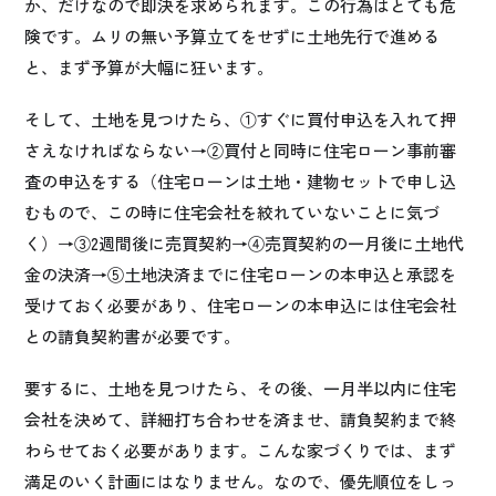
か、だけなので即決を求められます。この行為はとても危
険です。ムリの無い予算立てをせずに土地先行で進める
と、まず予算が大幅に狂います。
そして、土地を見つけたら、①すぐに買付申込を入れて押
さえなければならない→②買付と同時に住宅ローン事前審
査の申込をする（住宅ローンは土地・建物セットで申し込
むもので、この時に住宅会社を絞れていないことに気づ
く）→③2週間後に売買契約→④売買契約の一月後に土地代
金の決済→⑤土地決済までに住宅ローンの本申込と承認を
受けておく必要があり、住宅ローンの本申込には住宅会社
との請負契約書が必要です。
要するに、土地を見つけたら、その後、一月半以内に住宅
会社を決めて、詳細打ち合わせを済ませ、請負契約まで終
わらせておく必要があります。こんな家づくりでは、まず
満足のいく計画にはなりません。なので、優先順位をしっ