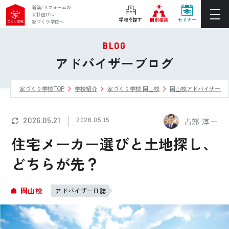
新築/リフォームの
会社選びは
学校を探す
個別相談
セミナー
家づくり学校へ
BLOG
ぴったりの住宅会社をご提案
アドバイザーブログ
個別相談
家づくり学校TOP
学校紹介
家づくり学校 岡山校
岡山校アドバイザーブ
後悔しない家づくりをレクチャー
セミナーをみる
2026.05.21
2026.05.15
占部 淳一
ご利用は無料！全国20校
住宅メーカー選びと土地探し、
お近くの学校を探す
どちらが先？
ホーム
岡山校
アドバイザー日誌
家づくり学校とは